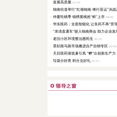
发展高质量
(10-10)
锦南街道举行“红领锦南·锋行亚运”决
·
仲夏吃桃季 锦绣黄桃抢“鲜”上市
·
(08-09)
华东医药：全面智能化 让良药不再“苦等
·
“亲清直通车”驶入锦南商会 助力企业发
·
老旧小区环境整治惠民生
·
(03-24)
景杉路马路市场搬进自产自销专区
·
(03-09)
天目医药港筑巢引凤 “孵”出创新生产力
·
(
垃圾分好类 积分兑好礼
·
(02-27)