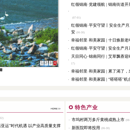
红领锦南·党建领航 | 锦南街道
·
(07-01)
红领锦南·平安守望丨安全生产月
·
安
(06-30)
幸福邻里·和美家园 | 十日焕新
·
红领锦南·平安守望 | 安全生产
·
天目同心·锦南同行 | 艾草飘香
·
1
2
3
4
17)
湖
幸福邻里·和美家园 | 累了渴了
·
幸福邻里·和美家园 | “嗒嗒嗒”
·
02)
市坞村两万多斤黄桃成熟上市
·
(08-
后亚运”时代机遇 以产业高质量支撑
新医院即将投用
·
(06-30)