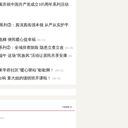
开展庆祝中国共产党成立105周年系列活动
系列③：真演真练强本领 从严从实护平
老电梯 便民暖心提幸福
(06-24)
月系列②：全域排查除险 隐患立查立改
(06-18)
迎端午 这场“民族风”活动让居民共享安康
(06-
，来学府社区“暖心驿站”歇歇脚！
(06-12)
机台响 童大姐的缝纫班开课啦！
(06-10)
07)