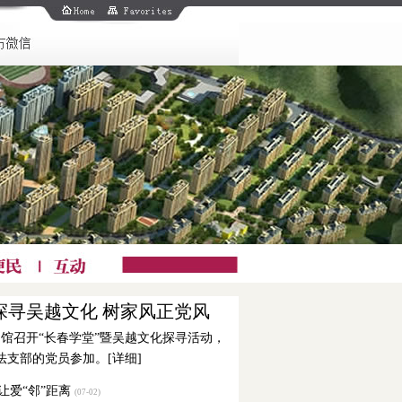
 探寻吴越文化 树家风正党风
物馆召开“长春学堂”暨吴越文化探寻活动，
法支部的党员参加。[
详细
]
 让爱“邻”距离
(07-02)