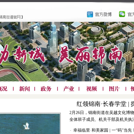
红领锦南·长春学堂 |
2月26日，锦南街道在吴越文化博
全体班子成员、机关干部及机关执
幸福临里·和美家园 | 一“码”当先
·